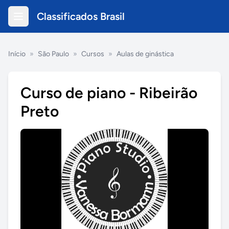
Classificados Brasil
Início
»
São Paulo
»
Cursos
»
Aulas de ginástica
Curso de piano - Ribeirão
Preto