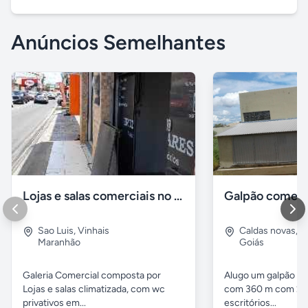
Anúncios Semelhantes
Lojas e salas comerciais no vinhais
Galpão comerc
Sao Luis
,
Vinhais
Caldas novas
,
I
Maranhão
Goiás
Galeria Comercial composta por
Alugo um galpão em
Lojas e salas climatizada, com wc
com 360 m com 2 b
privativos em...
escritórios...