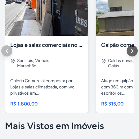
Lojas e salas comerciais no vinhais
Galpão comerc
Sao Luis
,
Vinhais
Caldas novas
,
I
Maranhão
Goiás
Galeria Comercial composta por
Alugo um galpão em
Lojas e salas climatizada, com wc
com 360 m com 2 b
privativos em...
escritórios...
R$ 1.800,00
R$ 315,00
Mais Vistos em Imóveis