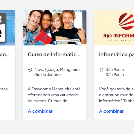
Cursos- aulas e suporte apple - ipad- iphone e mac
Curso de Informática em Nova Iguaçu
Nova Iguaçu
,
Mangueira
São Paulo
Rio de Janeiro
São Paulo
rsos,
A Easycomp Mangueira está
Você gostaria de se
oferecendo uma variedade
e entrar no mundo
.
de cursos. Cursos de...
informática? Tenha 
A combinar
A combinar