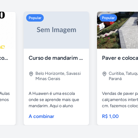
Popular
Popular
Aulas de Alemão com Professor Nativo
Curso de mandarim em belo horizonte
Belo Horizonte
,
Savassi
Curitiba
,
Tatuq
Minas Gerais
Paraná
Aulas
A Huawen é uma escola
Vendas de paver p
uenos
onde se aprende mais que
calçamentos inter
mandarim. Aqui o aluno
cm. fazemos colo
tem...
com...
A combinar
R$ 1,00