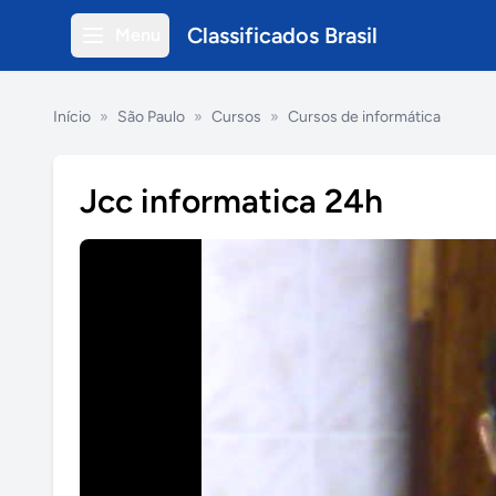
Classificados Brasil
Menu
Início
»
São Paulo
»
Cursos
»
Cursos de informática
Jcc informatica 24h