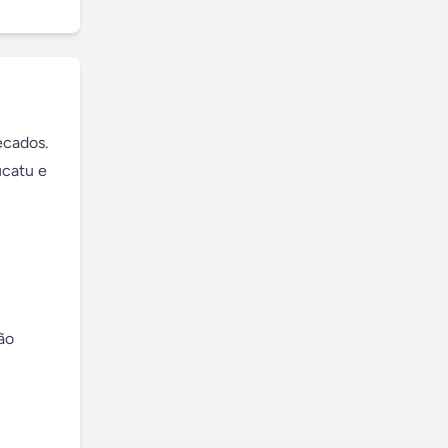
cados. 
catu e 
o 