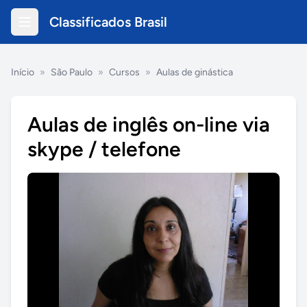
Classificados Brasil
Início
»
São Paulo
»
Cursos
»
Aulas de ginástica
Aulas de inglês on-line via
skype / telefone