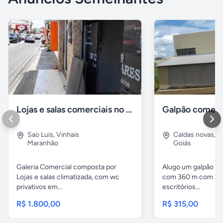
Lojas e salas comerciais no vinhais
Galpão comerc
Sao Luis
,
Vinhais
Caldas novas
,
I
Maranhão
Goiás
Galeria Comercial composta por
Alugo um galpão em
Lojas e salas climatizada, com wc
com 360 m com 2 b
privativos em...
escritórios...
R$ 1.800,00
R$ 315,00