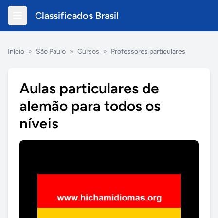
Classificados Brasil
Início
»
São Paulo
»
Cursos
»
Professores particulares
Aulas particulares de
alemão para todos os
níveis