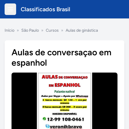
Classificados Brasil
Início
»
São Paulo
»
Cursos
»
Aulas de ginástica
Aulas de conversaçao em
espanhol