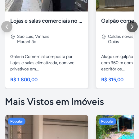
Lojas e salas comerciais no vinhais
Galpão comerc
Sao Luis
,
Vinhais
Caldas novas
,
I
Maranhão
Goiás
Galeria Comercial composta por
Alugo um galpão em
Lojas e salas climatizada, com wc
com 360 m com 2 b
privativos em...
escritórios...
R$ 1.800,00
R$ 315,00
Mais Vistos em Imóveis
Popular
Popular