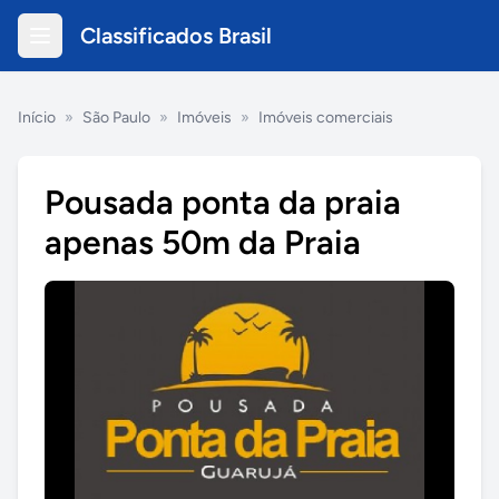
Classificados Brasil
Início
»
São Paulo
»
Imóveis
»
Imóveis comerciais
Pousada ponta da praia
apenas 50m da Praia