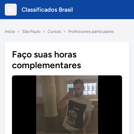
Classificados Brasil
Início
»
São Paulo
»
Cursos
»
Professores particulares
Faço suas horas
complementares