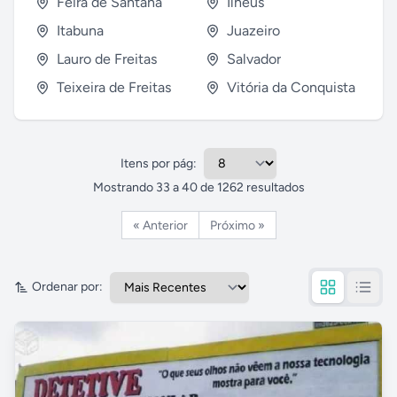
Feira de Santana
Ilhéus
Itabuna
Juazeiro
Lauro de Freitas
Salvador
Teixeira de Freitas
Vitória da Conquista
Itens por pág:
Mostrando
33
a
40
de
1262
resultados
« Anterior
Próximo »
Ordenar por: