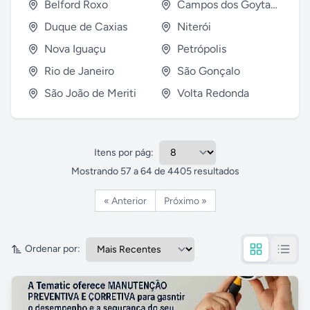
Belford Roxo
Campos dos Goytacazes
Duque de Caxias
Niterói
Nova Iguaçu
Petrópolis
Rio de Janeiro
São Gonçalo
São João de Meriti
Volta Redonda
Itens por pág:
Mostrando
57
a
64
de
4405
resultados
« Anterior
Próximo »
Ordenar por: