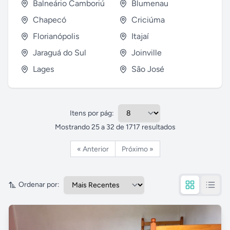
Balneário Camboriú
Blumenau
Chapecó
Criciúma
Florianópolis
Itajaí
Jaraguá do Sul
Joinville
Lages
São José
Itens por pág:
Mostrando
25
a
32
de
1717
resultados
« Anterior
Próximo »
Ordenar por: