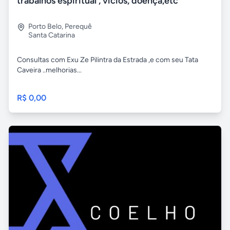
trabalhos espiritual , vícios, doença,etc
Porto Belo
,
Perequê
Santa Catarina
Consultas com Exu Ze Pilintra da Estrada ,e com seu Tata
Caveira ..melhorias...
R$ 0,00