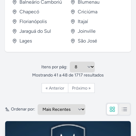
Balneário Camboriú
Blumenau
Chapecó
Criciúma
Florianópolis
Itajaí
Jaraguá do Sul
Joinville
Lages
São José
Itens por pág:
Mostrando
41
a
48
de
1717
resultados
« Anterior
Próximo »
Ordenar por: