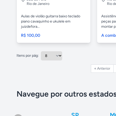
Rio de Janeiro
Rio d
Aulas de violão guitarra baixo teclado
Assistên
piano cavaquinho e ukulele em
peças pa
juizdefora...
montar p
R$ 100,00
A comb
Itens por pág:
« Anterior
Navegue por outros estado
SP
M