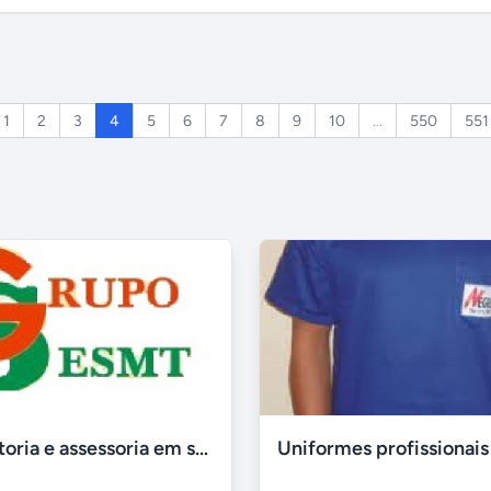
1
2
3
4
5
6
7
8
9
10
...
550
551
Consultoria e assessoria em segurança e medicina do trabalho