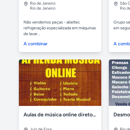
Rio de Janeiro
São 
Rio de Janeiro
Rio d
Não vendemos peças - abeltec
Grupo se
refrigeração especializada em máquinas
em segur
de lavar...
A combinar
A comb
Aulas de música online direto com professor
Desmon
Juiz de Fora
Rio d