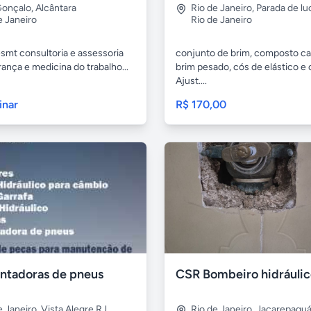
Gonçalo
,
Alcântara
Rio de Janeiro
,
Parada de lu
e Janeiro
Rio de Janeiro
smt consultoria e assessoria
conjunto de brim, composto c
ança e medicina do trabalho...
brim pesado, cós de elástico e 
Ajust....
inar
R$ 170,00
tadoras de pneus
e Janeiro
,
Vista Alegre RJ
Rio de Janeiro
,
Jacarepagu