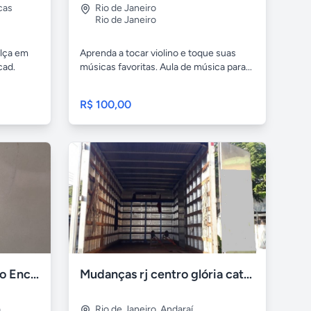
cas
Rio de Janeiro
Rio de Janeiro
alça em
Aprenda a tocar violino e toque suas
cad.
músicas favoritas. Aula de música para...
R$ 100,00
CSR Bombeiro hidráulico Encanador 24hs RJ
Mudanças rj centro glória catete l. do machado laranjeiras
á
Rio de Janeiro
,
Andaraí