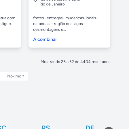
Rio de Janeiro
 atua com
fretes -entregas- mudanças-locais-
ligue...
estaduais - região dos lagos -
desmontagens e...
A combinar
Mostrando
25
a
32
de
4404
resultados
Próximo »
SC
RS
DF