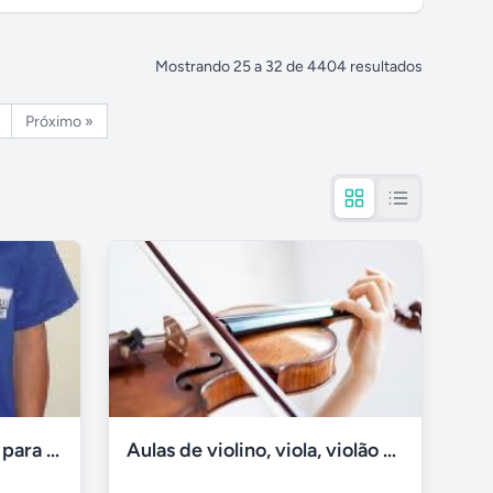
Mostrando
25
a
32
de
4404
resultados
Próximo »
Uniformes profissionais para construção civil
Aulas de violino, viola, violão na Barra da Tijuca e Centro