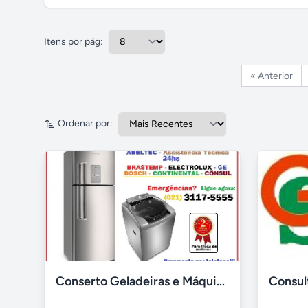
Itens por pág:
« Anterior
Ordenar por:
Conserto Geladeiras e Máquinas Lavar Méier Tijuca