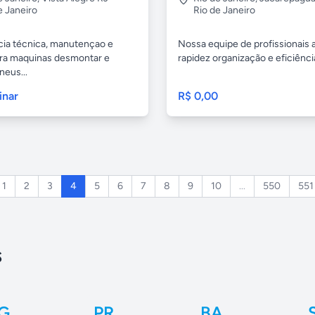
e Janeiro
Rio de Janeiro
cia técnica, manutençao e
Nossa equipe de profissionais
ra maquinas desmontar e
rapidez organização e eficiência 
neus...
inar
R$ 0,00
1
2
3
4
5
6
7
8
9
10
...
550
551
s
G
PR
BA