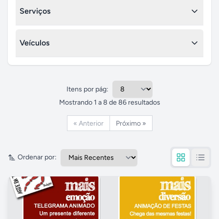
Outros - Imóveis
Procurar Amor
Serviços
Acompanhantes
Massagens
Serviços turismo
Veículos
Serviços de informática
Profissionais liberais
Carros
Reparo - Conserto - Reforma
Motos
Itens por pág:
Bem-Estar - Saúde - Beleza
Acessórios e serviços
Mostrando
1
a
8
de
86
resultados
Outros serviços
Outros - Veículos
« Anterior
Próximo »
Ordenar por: